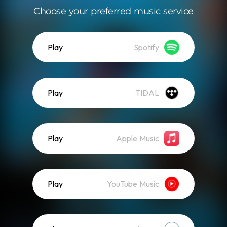
Choose your preferred music service
Play
Spotify
Play
TIDAL
Play
Apple Music
Play
YouTube Music