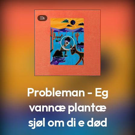
.
8
Probleman - Eg
vannæ plantæ
sjøl om di e død